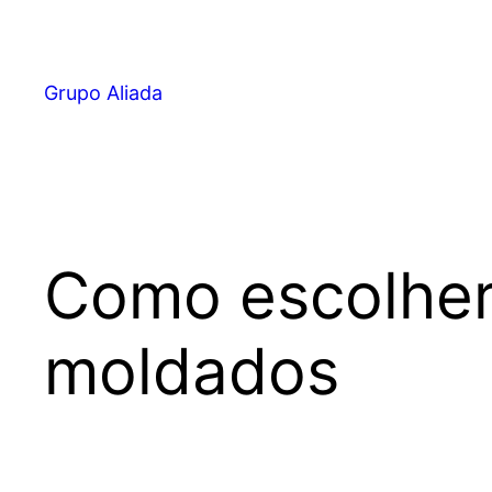
Pular
para
o
Grupo Aliada
conteúdo
Como escolher 
moldados