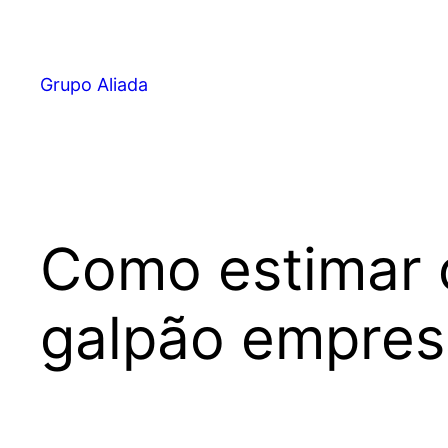
Pular
para
o
Grupo Aliada
conteúdo
Como estimar 
galpão empresa