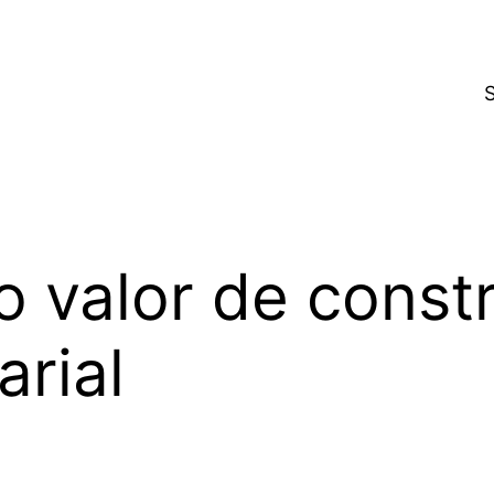
o valor de const
rial