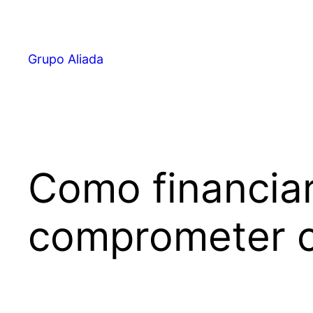
Pular
para
o
Grupo Aliada
conteúdo
Como financiar
comprometer ca