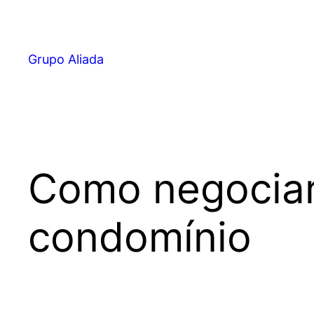
Pular
para
o
Grupo Aliada
conteúdo
Como negociar
condomínio