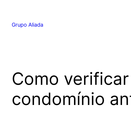
Pular
para
o
Grupo Aliada
conteúdo
Como verifica
condomínio an