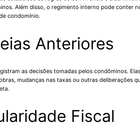
inos. Além disso, o regimento interno pode conter n
 de condomínio.
eias Anteriores
gistram as decisões tomadas pelos condôminos. Elas
obras, mudanças nas taxas ou outras deliberações qu
eta.
laridade Fiscal