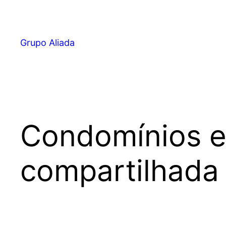
Pular
para
o
Grupo Aliada
conteúdo
Condomínios em
compartilhada