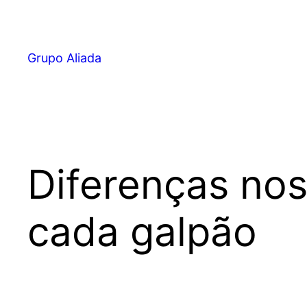
Pular
para
o
Grupo Aliada
conteúdo
Diferenças nos
cada galpão