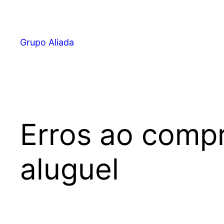
Pular
para
o
Grupo Aliada
conteúdo
Erros ao compr
aluguel