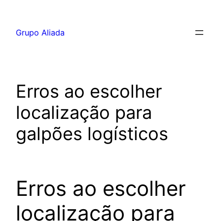
Pular
para
Grupo Aliada
o
conteúdo
Erros ao escolher
localização para
galpões logísticos
Erros ao escolher
localização para