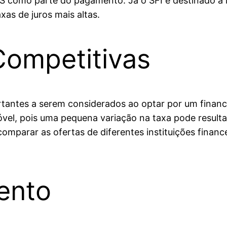
FGTS como parte do pagamento. Já o SFI é destinado a
as de juros mais altas.
Competitivas
rtantes a serem considerados ao optar por um finan
móvel, pois uma pequena variação na taxa pode result
omparar as ofertas de diferentes instituições financ
ento