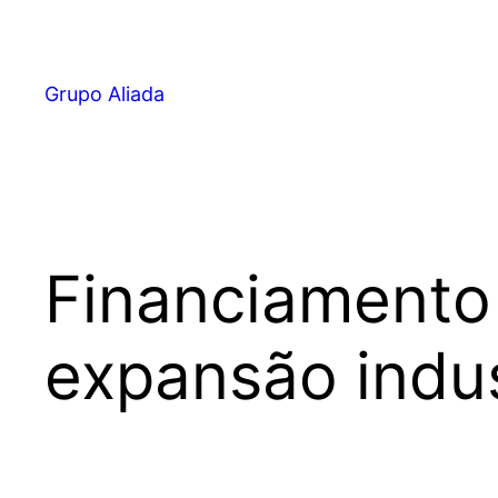
Pular
para
o
Grupo Aliada
conteúdo
Financiamento 
expansão indus