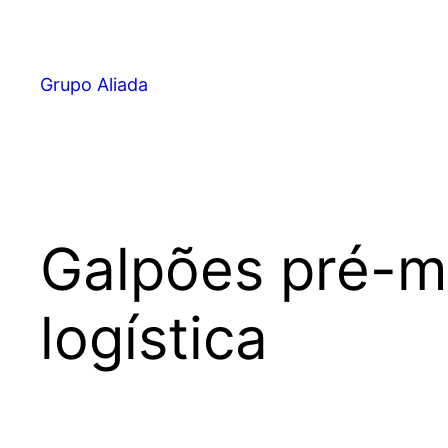
Pular
para
o
Grupo Aliada
conteúdo
Galpões pré-mo
logística