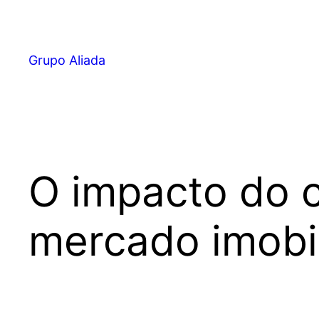
Pular
para
o
Grupo Aliada
conteúdo
O impacto do c
mercado imobil