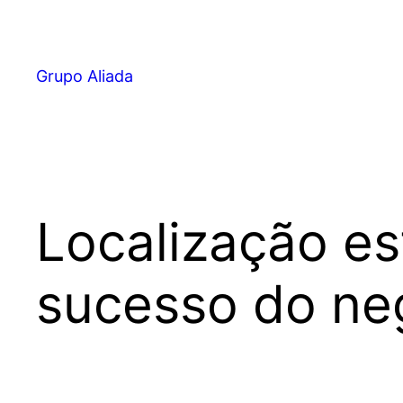
Pular
para
o
Grupo Aliada
conteúdo
Localização est
sucesso do ne