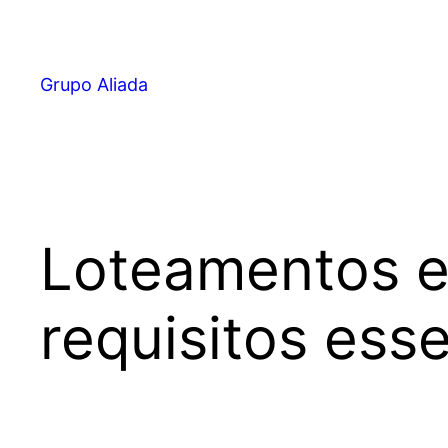
Pular
para
o
Grupo Aliada
conteúdo
Loteamentos em
requisitos esse