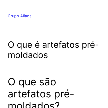
Pular
para
Grupo Aliada
o
conteúdo
O que é artefatos pré-
moldados
O que são
artefatos pré-
moldados?