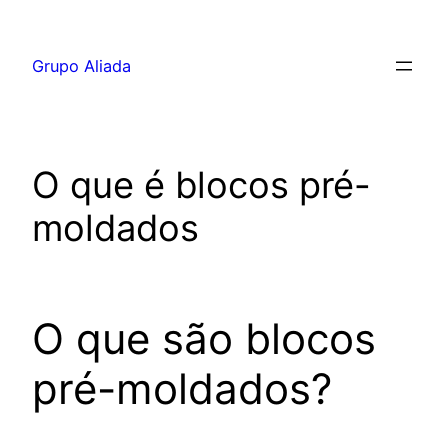
Pular
para
Grupo Aliada
o
conteúdo
O que é blocos pré-
moldados
O que são blocos
pré-moldados?