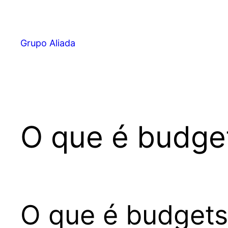
Pular
para
o
Grupo Aliada
conteúdo
O que é budge
O que é budgets