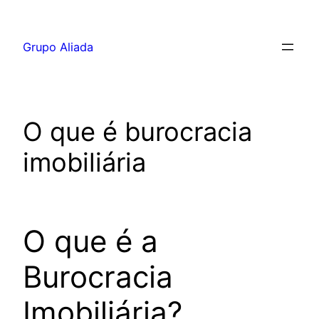
Pular
para
Grupo Aliada
o
conteúdo
O que é burocracia
imobiliária
O que é a
Burocracia
Imobiliária?