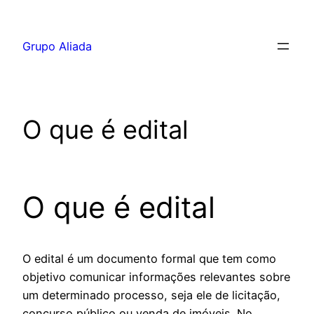
Pular
para
Grupo Aliada
o
conteúdo
O que é edital
O que é edital
O edital é um documento formal que tem como
objetivo comunicar informações relevantes sobre
um determinado processo, seja ele de licitação,
concurso público ou venda de imóveis. No