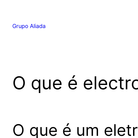
Pular
para
o
Grupo Aliada
conteúdo
O que é elect
O que é um elet