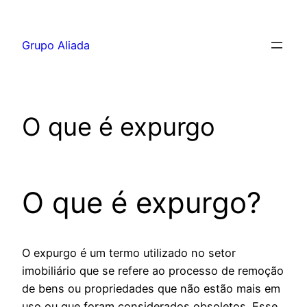
Pular
para
Grupo Aliada
o
conteúdo
O que é expurgo
O que é expurgo?
O expurgo é um termo utilizado no setor
imobiliário que se refere ao processo de remoção
de bens ou propriedades que não estão mais em
uso ou que foram considerados obsoletos. Esse