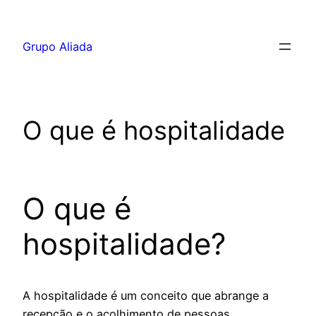
Pular
para
Grupo Aliada
o
conteúdo
O que é hospitalidade
O que é
hospitalidade?
A hospitalidade é um conceito que abrange a
recepção e o acolhimento de pessoas,