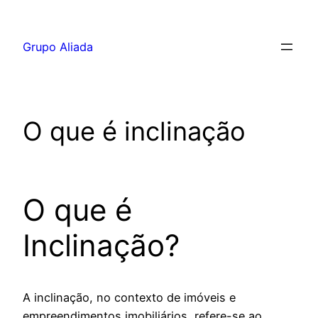
Pular
para
Grupo Aliada
o
conteúdo
O que é inclinação
O que é
Inclinação?
A inclinação, no contexto de imóveis e
empreendimentos imobiliários, refere-se ao