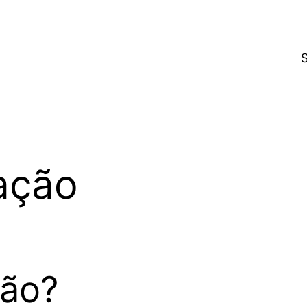
ação
ção?