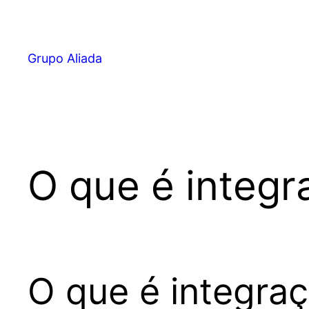
Pular
para
o
Grupo Aliada
conteúdo
O que é integr
O que é integra