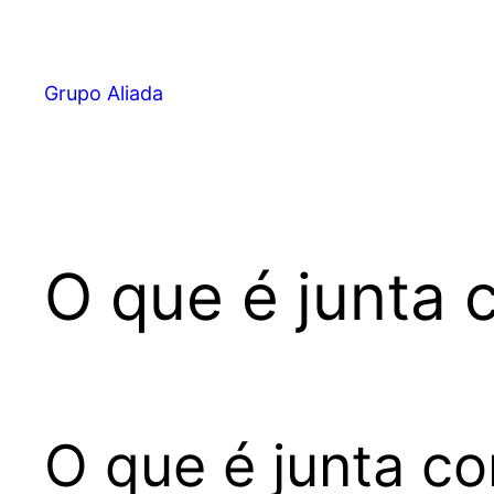
Pular
para
o
Grupo Aliada
conteúdo
O que é junta 
O que é junta co