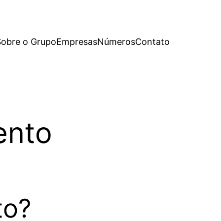
Sobre o Grupo
Empresas
Números
Contato
ento
to?