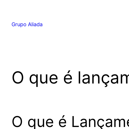
Pular
para
o
Grupo Aliada
conteúdo
O que é lança
O que é Lançam