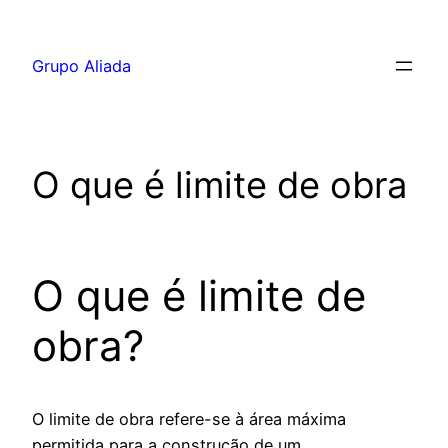
Pular
para
Grupo Aliada
o
conteúdo
O que é limite de obra
O que é limite de
obra?
O limite de obra refere-se à área máxima
permitida para a construção de um