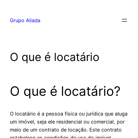
Pular
para
Grupo Aliada
o
conteúdo
O que é locatário
O que é locatário?
O locatário é a pessoa física ou jurídica que aluga
um imóvel, seja ele residencial ou comercial, por
meio de um contrato de locação. Este contrato
estabelece as condições de uso do imóvel,