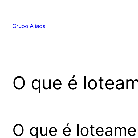
Pular
para
o
Grupo Aliada
conteúdo
O que é lotea
O que é loteame