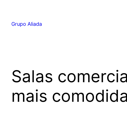
Pular
para
o
Grupo Aliada
conteúdo
Salas comercia
mais comodid