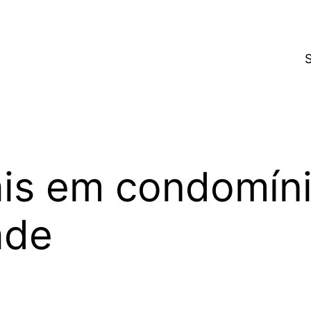
is em condomíni
ade