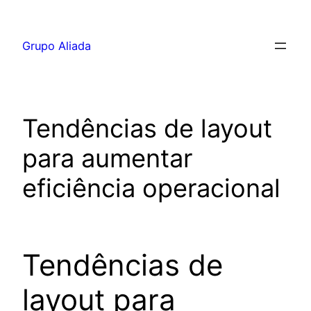
Pular
para
Grupo Aliada
o
conteúdo
Tendências de layout
para aumentar
eficiência operacional
Tendências de
layout para